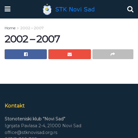
Home
2002 – 2007
2002 – 2007
Kontakt
Stonoteniski klub “Novi Sad”
Ignjata Pavlasa 2-4, 21000 Novi Sad
office@stknovisad.org.rs