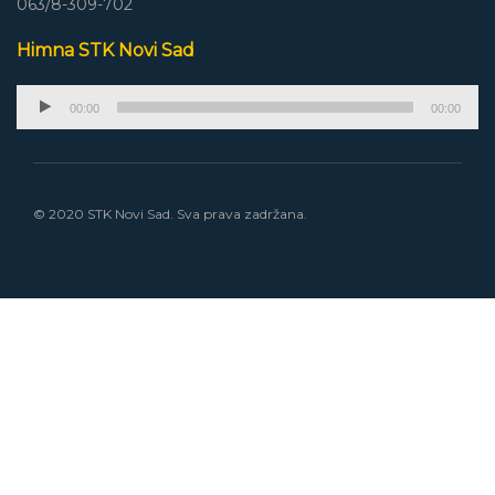
063/8-309-702
Himna STK Novi Sad
Audio
00:00
00:00
Player
© 2020 STK Novi Sad. Sva prava zadržana.