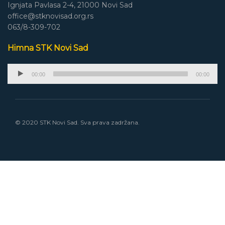
Ignjata Pavlasa 2-4, 21000 Novi Sad
office@stknovisad.org.rs
063/8-309-702
Himna STK Novi Sad
Audio
00:00
00:00
Player
© 2020 STK Novi Sad. Sva prava zadržana.