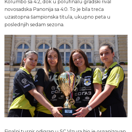
Kolumbo sa 4:2, dok u polufinalu gradski rival
novosadska Panonija sa 4:0. To je bila treća
uzastopna šampionska titula, ukupno peta u
poslednjih sedam sezona.
Finalni turnir odigran u SC Vizura bio je organizovan