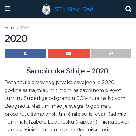
Home
2020
2020
Šampionke Srbije – 2020.
Peta titula državnog prvaka osvojena je 2020
godine sa najmlađim timom na završnom plej-of
turniru Superlige odigrano u SC Vizura na Novom
Beogradu. Naš tim imao je svega 19 godina u
proseku, a šampionski tim činile su (s leva) Radmila
Tominjak, Izabela Lupulesku (kapiten), Tijana Jokić i
Tamara Hinić. U finalu je pobeđen niški Josip