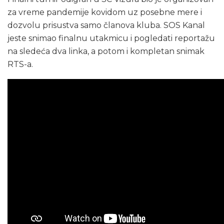
za vreme pandemije kovidom uz posebne mere i
dozvolu prisustva samo članova kluba. SOS Kanal
jeste snimao finalnu utakmicu i pogledati reportažu
na sledeća dva linka, a potom i kompletan snimak
RTS-a.