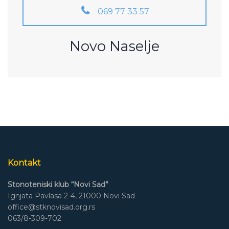
069 77 33 57
Novo Naselje
Kontakt
Stonoteniski klub “Novi Sad”
Ignjata Pavlasa 2-4, 21000 Novi Sad
office@stknovisad.org.rs
063/8-309-702