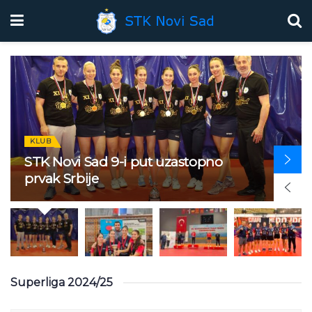
KLUB
STK Novi Sad 9-i put uzastopno
prvak Srbije
Superliga 2024/25