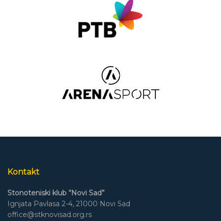
Kontakt
Stonoteniski klub “Novi Sad”
Ignjata Pavlasa 2-4, 21000 Novi Sad
office@stknovisad.org.rs