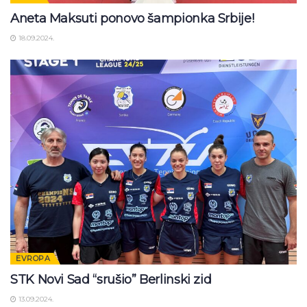
Aneta Maksuti ponovo šampionka Srbije!
18.09.2024.
EVROPA
STK Novi Sad “srušio” Berlinski zid
13.09.2024.