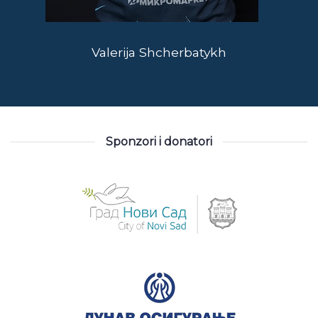
Valerija Shcherbatykh
Sponzori i donatori