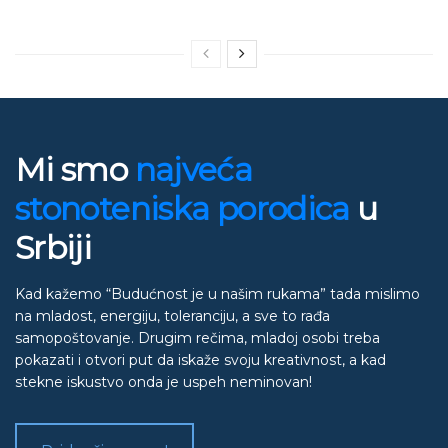
Mi smo
najveća
stonoteniska porodica
u
Srbiji
Kad kažemo “Budućnost je u našim rukama” tada mislimo
na mladost, energiju, toleranciju, a sve to rađa
samopoštovanje. Drugim rečima, mladoj osobi treba
pokazati i otvori put da iskaže svoju kreativnost, a kad
stekne iskustvo onda je uspeh neminovan!