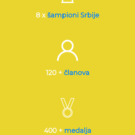
8 x
šampioni Srbije
120 +
članova
400 +
medalja