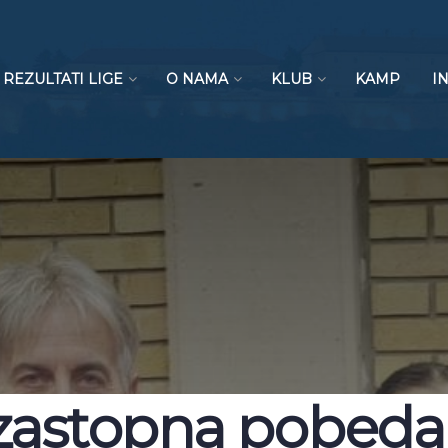
REZULTATI LIGE
O NAMA
KLUB
KAMP
I
uzastopna pobeda