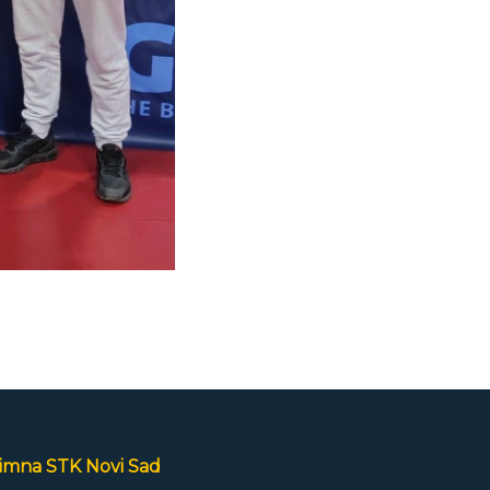
imna STK Novi Sad