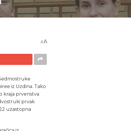
A
A
. Sedmostruke
iree iz Uzdina. Tako
do kraja prvenstva
 dvostruki prvak
122 uzastopna
račica iz