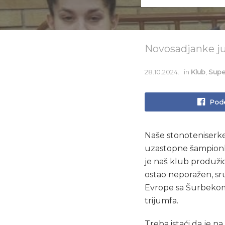
Novosadjanke ju
28.10.2024.
in
Klub
,
Supe
Pode
Naše stonoteniserke
uzastopne šampionke
je naš klub produžio
ostao neporažen, sru
Evrope sa Šurbekom,
trijumfa.
Treba istaći da je n