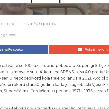
re rekord star 50 godina
rliga
,
Vesti
li na Fejsbuku
Pošalji mejlom
 ostvarile su 100. uzastopnu pobedu u Superligi Srbije
 trijumfovale su u 4. kolu, na SPENS-u, sa 4:0 protiv Un
 seriju nepobedivosti koja traje od januara 2021. Ako bi 
šio bi rekord star 50 godina kada je zagrebački Vjesnik,
 Stipenčićem i Čordašom, u periodu 1971 – 1975, vezao 
a ovoj utakmici prvu pobedu u Super ligi ostavarila naša ig