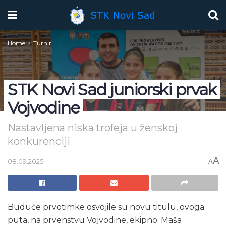
Home
Turniri
STK Novi Sad juniorski prvak
Vojvodine
Nastavljena niska trofeja u ženskoj
konkurenciji
A
08.09.2025.
A
Buduće prvotimke osvojile su novu titulu, ovoga
puta, na prvenstvu Vojvodine, ekipno. Maša