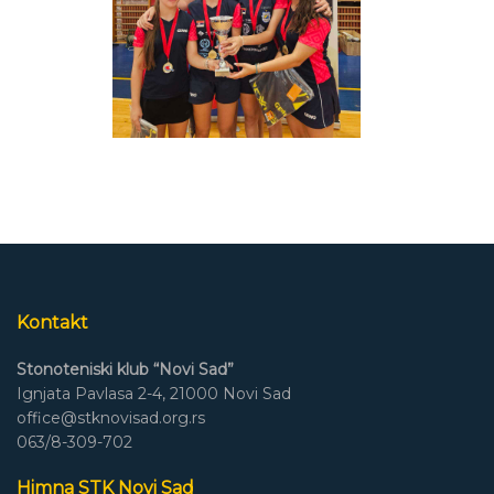
Kontakt
Stonoteniski klub “Novi Sad”
Ignjata Pavlasa 2-4, 21000 Novi Sad
office@stknovisad.org.rs
063/8-309-702
Himna STK Novi Sad