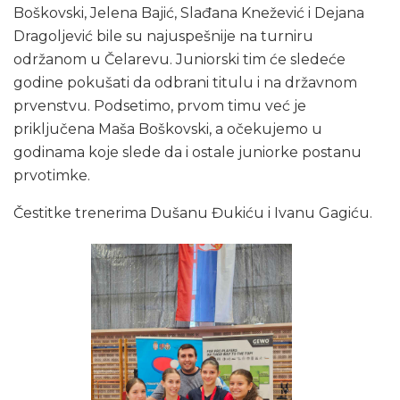
Boškovski, Jelena Bajić, Slađana Knežević i Dejana
Dragoljević bile su najuspešnije na turniru
održanom u Čelarevu. Juniorski tim će sledeće
godine pokušati da odbrani titulu i na državnom
prvenstvu. Podsetimo, prvom timu već je
priključena Maša Boškovski, a očekujemo u
godinama koje slede da i ostale juniorke postanu
prvotimke.
Čestitke trenerima Dušanu Đukiću i Ivanu Gagiću.