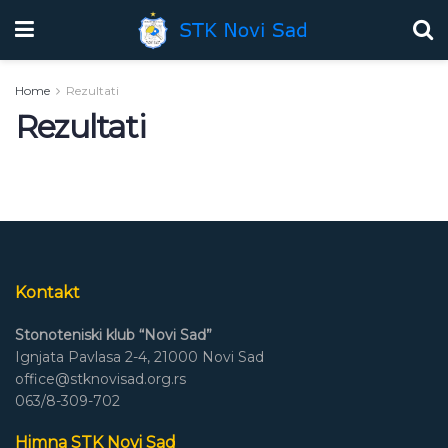
Home
Rezultati
Rezultati
Kontakt
Stonoteniski klub “Novi Sad”
Ignjata Pavlasa 2-4, 21000 Novi Sad
office@stknovisad.org.rs
063/8-309-702
Himna STK Novi Sad