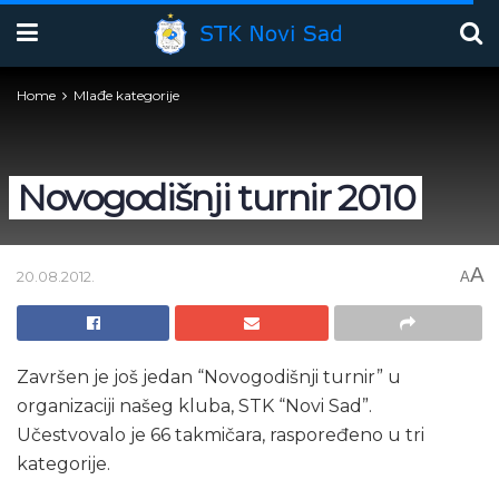
Home
Mlađe kategorije
Novogodišnji turnir 2010
A
20.08.2012.
A
Završen je još jedan “Novogodišnji turnir” u
organizaciji našeg kluba, STK “Novi Sad”.
Učestvovalo je 66 takmičara, raspoređeno u tri
kategorije.