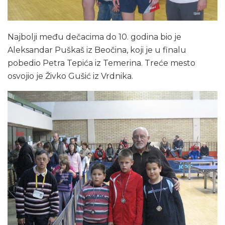
Najbolji među dečacima do 10. godina bio je
Aleksandar Puškaš iz Beočina, koji je u finalu
pobedio Petra Tepića iz Temerina. Treće mesto
osvojio je Živko Gušić iz Vrdnika.