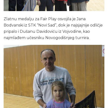
Zlatnu medalju za Fair Play osvojila je Jana
Bodvanski iz STK “Novi Sad”, dok je najsjajnije odličje
pripalo i Dušanu Davidoviću iz Vojvodine, kao
najmlađem učesniku Novogodišnjeg turnira.