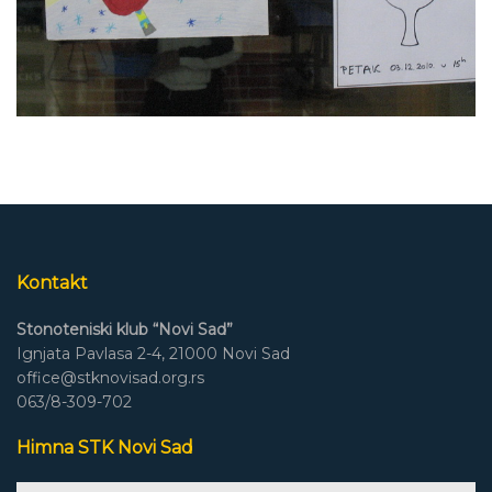
Kontakt
Stonoteniski klub “Novi Sad”
Ignjata Pavlasa 2-4, 21000 Novi Sad
office@stknovisad.org.rs
063/8-309-702
Himna STK Novi Sad