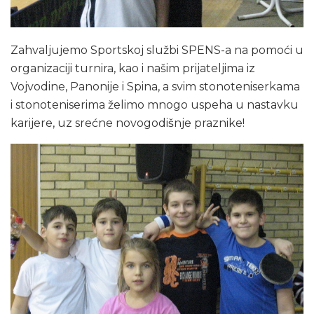
Zahvaljujemo Sportskoj službi SPENS-a na pomoći u
organizaciji turnira, kao i našim prijateljima iz
Vojvodine, Panonije i Spina, a svim stonoteniserkama
i stonoteniserima želimo mnogo uspeha u nastavku
karijere, uz srećne novogodišnje praznike!