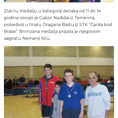
Zlatnu medalju u kategoriji dečaka od 11 do 14
godina osvojio je Gabor Nađidai iz Temerina,
pobedivši u finalu Dragana Bastu iz STK “Čarda kod
Braše”. Bronzana medalja pripala je njegovom
saigraču Nemanji Iliću.