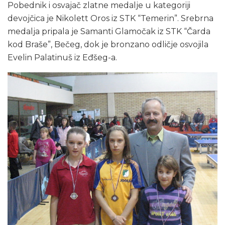
Pobednik i osvajač zlatne medalje u kategoriji
devojčica je Nikolett Oros iz STK “Temerin”. Srebrna
medalja pripala je Samanti Glamočak iz STK “Čarda
kod Braše”, Bečeg, dok je bronzano odličje osvojila
Evelin Palatinuš iz Eđšeg-a.