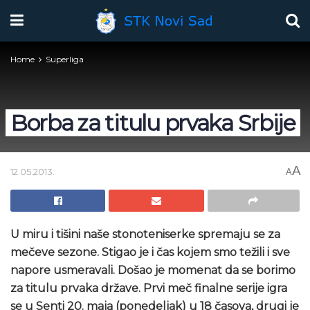
Home
Superliga
Borba za titulu prvaka Srbije
A
12.05.2013.
A
U miru i tišini naše stonoteniserke spremaju se za
mečeve sezone. Stigao je i čas kojem smo težili i sve
napore usmeravali. Došao je momenat da se borimo
za titulu prvaka države. Prvi meč finalne serije igra
se u Senti 20. maja (ponedeljak) u 18 časova, drugi je