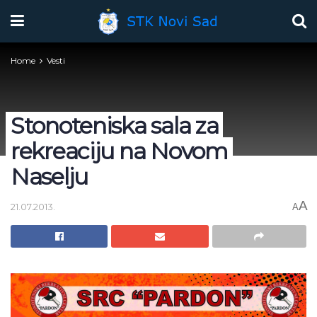
Home
Vesti
Stonoteniska sala za
rekreaciju na Novom
Naselju
A
21.07.2013.
A