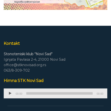
Kontakt
Stonoteniski klub “Novi Sad”
Ignjata Pavlasa 2-4, 21000 Novi Sad
office@stknovisad.org.rs
063/8-309-702
Himna STK Novi Sad
Audio
00:00
00:00
Player