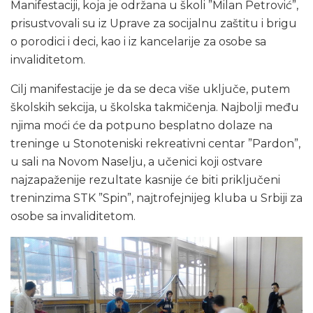
Manifestaciji, koja je održana u školi ”Milan Petrović”,
prisustvovali su iz Uprave za socijalnu zaštitu i brigu
o porodici i deci, kao i iz kancelarije za osobe sa
invaliditetom.
Cilj manifestacije je da se deca više uključe, putem
školskih sekcija, u školska takmičenja. Najbolji među
njima moći će da potpuno besplatno dolaze na
treninge u Stonoteniski rekreativni centar ”Pardon”,
u sali na Novom Naselju, a učenici koji ostvare
najzapaženije rezultate kasnije će biti priključeni
treninzima STK ”Spin”, najtrofejnijeg kluba u Srbiji za
osobe sa invaliditetom.