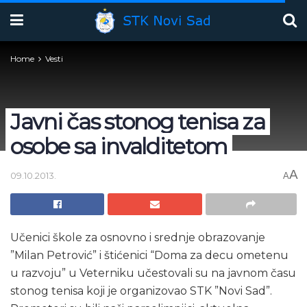
Home
Vesti
Javni čas stonog tenisa za
osobe sa invalditetom
A
09.10.2013.
A
Učenici škole za osnovno i srednje obrazovanje
”Milan Petrović” i štićenici “Doma za decu ometenu
u razvoju” u Veterniku učestovali su na javnom času
stonog tenisa koji je organizovao STK ”Novi Sad”.