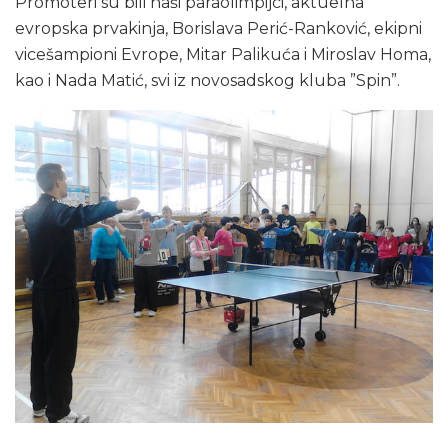
Promoteri su bili naši paraolimpijci, aktuelna
evropska prvakinja, Borislava Perić-Ranković, ekipni
vicešampioni Evrope, Mitar Palikuća i Miroslav Homa,
kao i Nada Matić, svi iz novosadskog kluba ”Spin”.