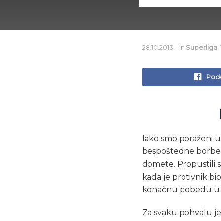
28.10.2013.
in
Superliga
,
Pode
Iako smo poraženi u 
bespoštedne borbe, F
domete. Propustili 
kada je protivnik bi
konačnu pobedu u 
Za svaku pohvalu je 