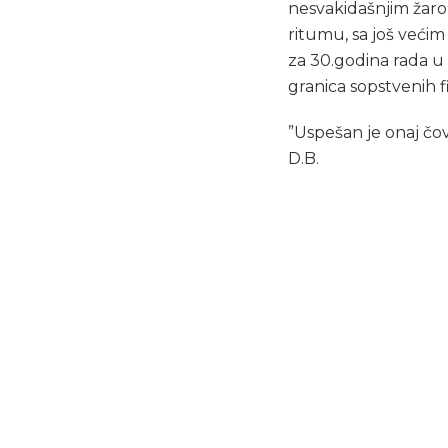
nesvakidašnjim žarom
ritumu, sa još većim
za 30.godina rada u
granica sopstvenih f
”
Uspešan je onaj čov
D.B.