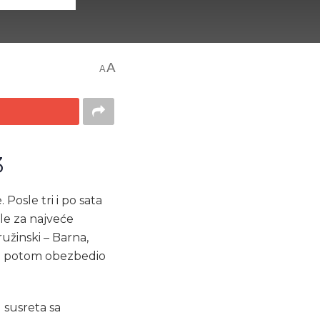
A
A
3
osle tri i po sata
ele za najveće
užinski – Barna,
, a potom obezbedio
 susreta sa