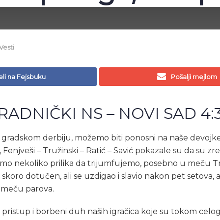
Vesti
li na Fejsbuku
Pošalji mejlom
RADNIČKI NS – NOVI SAD 4:
gradskom derbiju, možemo biti ponosni na naše devojke. P
enjveši – Tružinski – Ratić – Savić pokazale su da su zr
smo nekoliko prilika da trijumfujemo, posebno u meču Tr
o skoro dotučen, ali se uzdigao i slavio nakon pet setova
meču parova.
pristup i borbeni duh naših igračica koje su tokom celog