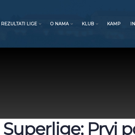
REZULTATI LIGE
O NAMA
KLUB
KAMP
I
 Superlige; Prvi p