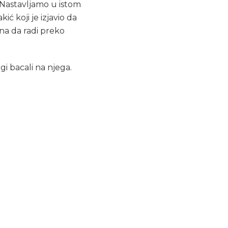
“Nastavljamo u istom
ć koji je izjavio da
na da radi preko
gi bacali na njega.