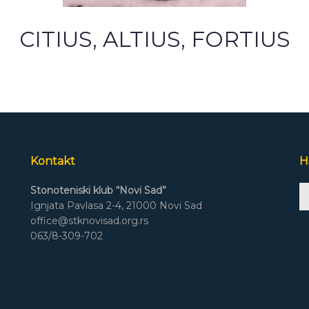
CITIUS, ALTIUS, FORTIUS
Kontakt
H
A
Stonoteniski klub “Novi Sad”
Pl
Ignjata Pavlasa 2-4, 21000 Novi Sad
office@stknovisad.org.rs
063/8-309-702