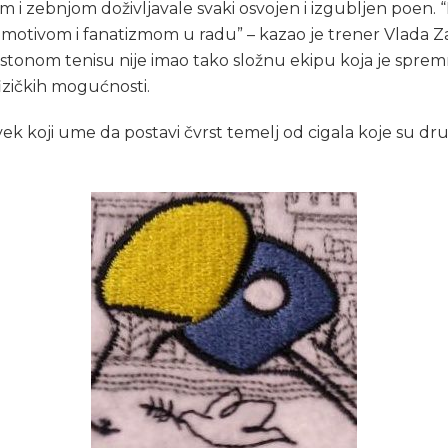
 i zebnjom doživljavale svaki osvojen i izgubljen poen. 
 motivom i fanatizmom u radu” – kazao je trener Vlada Zaki
 stonom tenisu nije imao tako složnu ekipu koja je sprem
izičkih mogućnosti.
ek koji ume da postavi čvrst temelj od cigala koje su dru