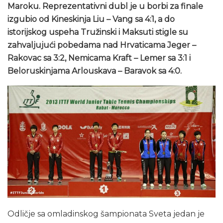
Maroku. Reprezentativni dubl je u borbi za finale
izgubio od Kineskinja Liu – Vang sa 4:1, a do
istorijskog uspeha Tružinski i Maksuti stigle su
zahvaljujući pobedama nad Hrvaticama Jeger –
Rakovac sa 3:2, Nemicama Kraft – Lemer sa 3:1 i
Beloruskinjama Arlouskava – Baravok sa 4:0.
Odličje sa omladinskog šampionata Sveta jedan je