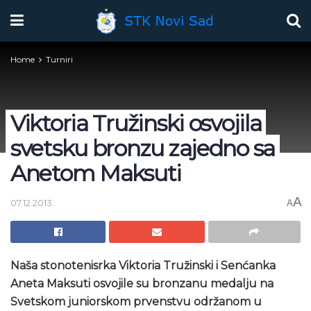
Home
Turniri
Viktoria Tružinski osvojila
svetsku bronzu zajedno sa
Anetom Maksuti
A
07.12.2013.
A
Naša stonotenisrka Viktoria Tružinski i Senćanka
Aneta Maksuti osvojile su bronzanu medalju na
Svetskom juniorskom prvenstvu održanom u