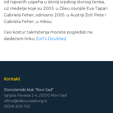
od najvećih uspeha u istoriji srpskog stonog tenisa,
uz medelje koje su 2003. u Čileu osvojile Eva Tapai i
Gabriela Feher, odnosno 2005. u Austriji Žolt Pete i
Gabriela Feher, u miksu.
Ceo kostur takmičenja moćete pogledati na
sledećem linku
(Girl’s Doubles)
Kontakt
Stonoteniski klub “Novi Sad”
Ignjata Pavlasa 2-4, 21000 Novi Sad
office@stknovisad.org.rs
063/8-309-702