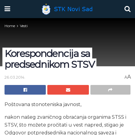
Home
Vesti
Korespondencija sa
predsednikom STSV
A
26.03.2014.
A
Poštovana stonoteniska javnost,
nakon našeg zvaničnog obraćanja organima STSS i
STSV, što možete pročitati u vest napred, stigao je
Odgovor potpredsednika nacionalnog saveza i