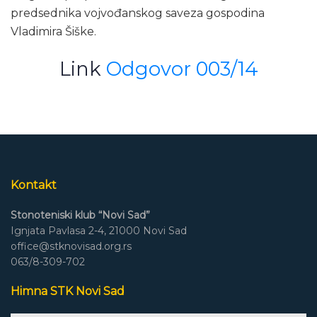
predsednika vojvođanskog saveza gospodina
Vladimira Šiške.
Link
Odgovor 003/14
Kontakt
Stonoteniski klub “Novi Sad”
Ignjata Pavlasa 2-4, 21000 Novi Sad
office@stknovisad.org.rs
063/8-309-702
Himna STK Novi Sad