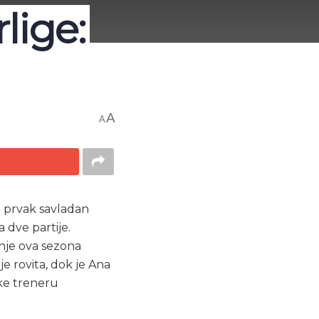
lige:
A
A
ki prvak savladan
a dve partije.
mnje ova sezona
je rovita, dok je Ana
tke treneru