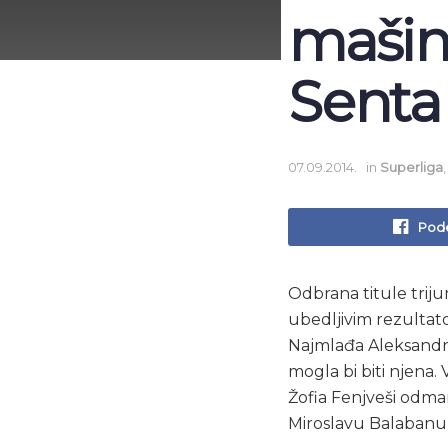
mašine
Senta 
07.09.2014.
in
Superliga
Pode
Odbrana titule triju
ubedljivim rezultatom
Najmlađa Aleksandra
mogla bi biti njena. 
Žofia Fenjveši odmar
Miroslavu Balabanu k