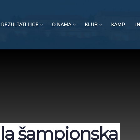
REZULTATI LIGE
O NAMA
KLUB
KAMP
I
la šampionska