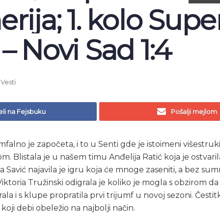
rija; 1. kolo Super
– Novi Sad 1:4
,
Vesti
li na Fejsbuku
Pošalji mejlom
mfalno je započeta, i to u Senti gde je istoimeni višestru
. Blistala je u našem timu Anđelija Ratić koja je ostvaril
 Savić najavila je igru koja će mnoge zaseniti, a bez su
Viktoria Tružinski odigrala je koliko je mogla s obzirom da 
ala i s klupe propratila prvi trijumf u novoj sezoni. Česti
oji debi obeležio na najbolji način.