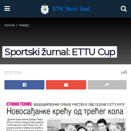
Home
Mediji
Sportski žurnal: ETTU Cup
A
12.07.2015.
A