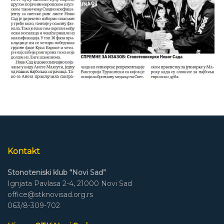
Kontakt
Stonoteniski klub “Novi Sad”
Ignjata Pavlasa 2-4, 21000 Novi Sad
office@stknovisad.org.rs
063/8-309-702