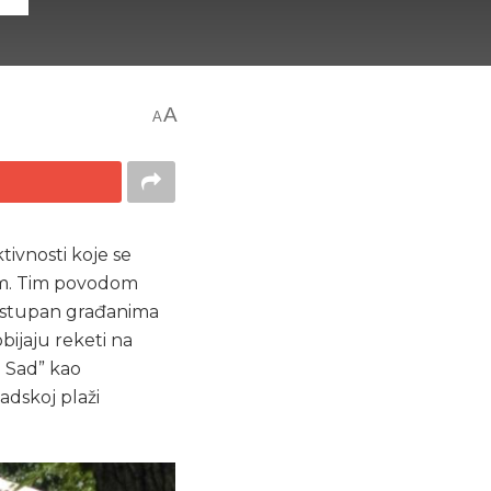
A
A
ivnosti koje se
jom. Tim povodom
dostupan građanima
bijaju reketi na
i Sad” kao
adskoj plaži