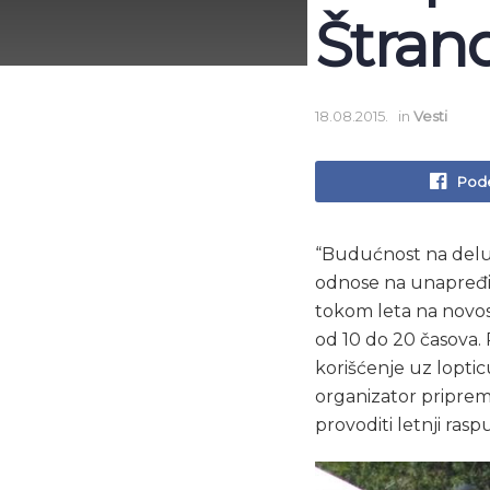
Štran
18.08.2015.
in
Vesti
Pode
“Budućnost na delu”
odnose na unapređiv
tokom leta na novos
od 10 do 20 časova. 
korišćenje uz loptic
organizator priprem
provoditi letnji raspu