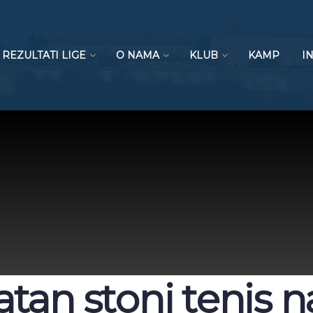
REZULTATI LIGE
O NAMA
KLUB
KAMP
I
tan stoni tenis n