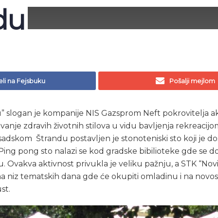
du
li na Fejsbuku
Pošalji mejlom
 slogan je kompanije NIS Gazsprom Neft pokrovitelja akt
anje zdravih životnih stilova u vidu bavljenja rekreaci
adskom Štrandu postavljen je stonoteniski sto koji je 
Ping pong sto nalazi se kod gradske bibilioteke gde se do
u. Ovakva aktivnost privukla je veliku pažnju, a STK “Nov
a niz tematskih dana gde će okupiti omladinu i na novos
st.