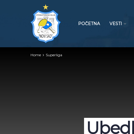
POČETNA
VESTI
Home
Superliga
Ubedlj