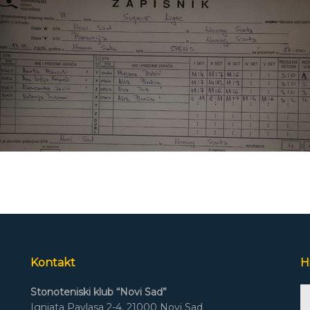
Kontakt
H
A
Stonoteniski klub “Novi Sad”
Pl
Ignjata Pavlasa 2-4, 21000 Novi Sad