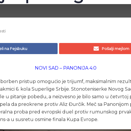
esti
li na Fejsbuku
Pošalji mejlom
NOVI SAD – PANONIJA 4:0
borben pristup omogućio je trijumf, maksimalnim rezult
takmici 6. kola Superlige Srbije. Stonoteniserke Novog S
u pitanje pobedu, a neizvesno je bilo samo u četvrtoj pa
spela da preokrene protiv Aliz Đurčik. Meč sa Panonijom 
eralna proba pred evropski duel protiv rumunskog prva
ens-a u susretu osmine finala Kupa Evrope.