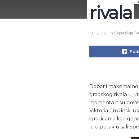
rivala
19.11.2015.
in
Superliga
,
V
Pode
Dobar i maksimalno 
gradskog rivala u u
momenta nisu dovele 
Viktoria Tružinski u
igračicama kao gen
je u petak u sali Sp