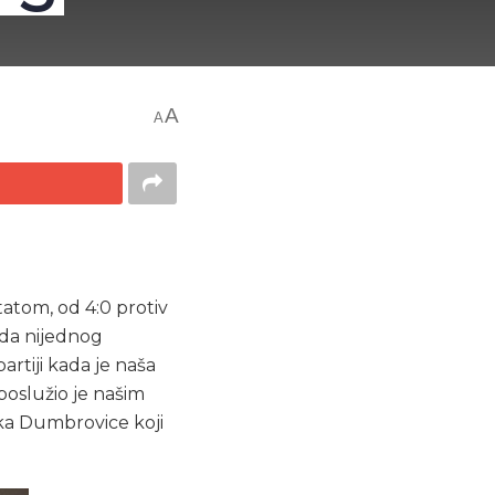
A
A
atom, od 4:0 protiv
ada nijednog
rtiji kada je naša
poslužio je našim
ka Dumbrovice koji