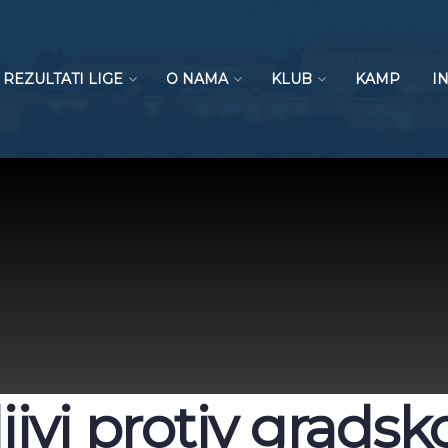
REZULTATI LIGE
O NAMA
KLUB
KAMP
I
ivi protiv gradsk