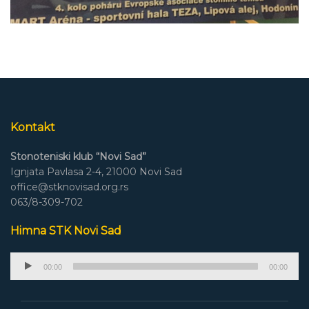
Kontakt
Stonoteniski klub “Novi Sad”
Ignjata Pavlasa 2-4, 21000 Novi Sad
office@stknovisad.org.rs
063/8-309-702
Himna STK Novi Sad
Audio
00:00
00:00
Player