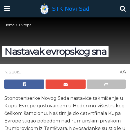
Home
Evropa
Nastavak evropskog sna
A
17.12.2015.
A
Stonoteniserke Novog Sada nastaviće takmičenje u
Kupu Evrope gostovanjem u Hodoninu višestrukog
češkom šampionu. Naš tim je do četvrtfinala Kupa
Evrope stigao pobedom nad rumunskim prvakom
Dumbrovicom iz Temišvara. Novosađanke su stigle u