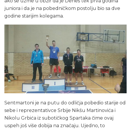
ako se uzme u obzir da je Deneš tek prva godina
juniora i da je na pobedničkom postolju bio sa dve
godine starijim kolegama.
Sentmartoni je na putu do odličja pobedio starije od
sebe i reprezentativce Srbije Nikšu Martinovića i
Nikolu Grbića iz subotičkog Spartaka čime ovaj
uspeh još više dobija na značaju. Ujedno, to