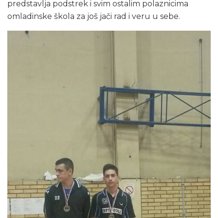
predstavlja podstrek i svim ostalim polaznicima
omladinske škola za još jači rad i veru u sebe.