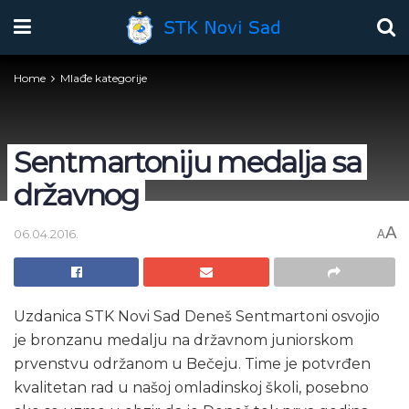
Home
Mlađe kategorije
Sentmartoniju medalja sa
državnog
A
06.04.2016.
A
Uzdanica STK Novi Sad Deneš Sentmartoni osvojio
je bronzanu medalju na državnom juniorskom
prvenstvu održanom u Bečeju. Time je potvrđen
kvalitetan rad u našoj omladinskoj školi, posebno