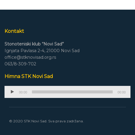
Kontakt
Stonoteniski klub “Novi Sad”
Ignjata Pavlasa 2-4, 21000 Novi Sad
office@stknovisad.org.rs
063/8-309-702
Himna STK Novi Sad
Audio
00:00
00:00
Player
© 2020 STK Novi Sad. Sva prava zadržana.