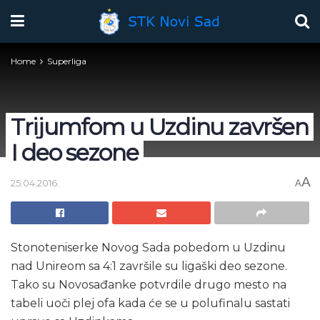
Home
Superliga
Trijumfom u Uzdinu završen
I deo sezone
A
25.04.2016.
A
Stonoteniserke Novog Sada pobedom u Uzdinu
nad Unireom sa 4:1 završile su ligaški deo sezone.
Tako su Novosađanke potvrdile drugo mesto na
tabeli uoči plej ofa kada će se u polufinalu sastati