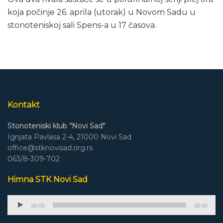
koja počinje 26. aprila (utorak) u Novom Sadu u
stonoteniskoj sali Spens-a u 17 časova.
Kontakt
Stonoteniski klub “Novi Sad”
Ignjata Pavlasa 2-4, 21000 Novi Sad
office@stknovisad.org.rs
063/8-309-702
Himna STK Novi Sad
Audio
00:00
00:00
Player