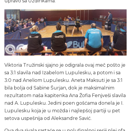
upravo sa Uzdinkama.
Viktoria Tružinski sjajno je odigrala ovaj meč pošto je
sa 3:1 slavila nad Izabelom Lupulesku, a potom i sa
3:0 nad Aneliom Lupulesku. Aneta Maksuti je sa 3:1
bila bolja od Sabine Šurjan, dok je maksimalnim
rezultatom naša kapitenka Ana Žofia Fenjveši slavila
nad A. Lupulesku. Jedini poen gošćama donela je I.
Lupulesku koja je u možda i najlepšoj partiji u pet
setova uspešnija od Aleksandre Savić.
Ova dva rivala sastaće se u polufinalnoj seriji plej ofa