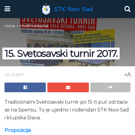
Home
Mlađe kategorije
15. Svetosavski turnir 2017.
A
09.01.2017.
A
Tradicionalni Svetosavski turnir po 15-ti put održaće
se na Spensu. To je ujedno i rođendan STK Novi Sad
i klupska Slava.
Propozicije