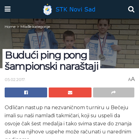
Home
Mlađe kategorije
Budući ping pong
šampionski naraštaji
A
05.02.2017.
A
Odličan nastup na nezvaničnom turniru u Bečeju
imali su naši namlađi takmičari, koji su uspeli da
osvoje čak šest medalja i tako svima stave do znanja
da se na njihove uspehe može računati u narednim