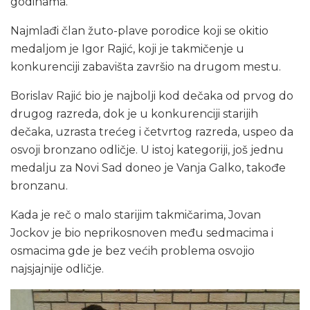
godinama.
Najmlađi član žuto-plave porodice koji se okitio
medaljom je Igor Rajić, koji je takmičenje u
konkurenciji zabavišta završio na drugom mestu.
Borislav Rajić bio je najbolji kod dečaka od prvog do
drugog razreda, dok je u konkurenciji starijih
dečaka, uzrasta trećeg i četvrtog razreda, uspeo da
osvoji bronzano odličje. U istoj kategoriji, još jednu
medalju za Novi Sad doneo je Vanja Galko, takođe
bronzanu.
Kada je reč o malo starijim takmičarima, Jovan
Jockov je bio neprikosnoven među sedmacima i
osmacima gde je bez većih problema osvojio
najsjajnije odličje.