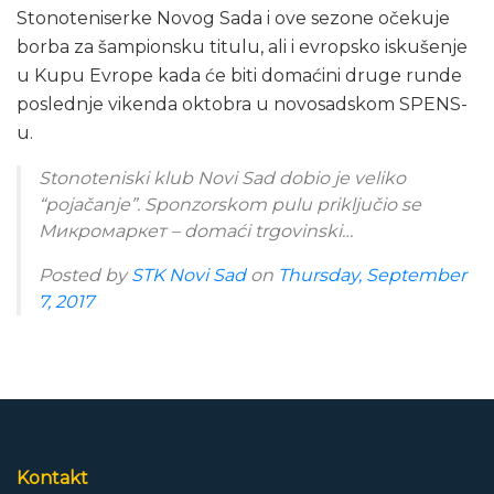
Stonoteniserke Novog Sada i ove sezone očekuje
borba za šampionsku titulu, ali i evropsko iskušenje
u Kupu Evrope kada će biti domaćini druge runde
poslednje vikenda oktobra u novosadskom SPENS-
u.
Stonoteniski klub Novi Sad dobio je veliko
“pojačanje”. Sponzorskom pulu priključio se
Микромаркет – domaći trgovinski…
Posted by
STK Novi Sad
on
Thursday, September
7, 2017
Kontakt