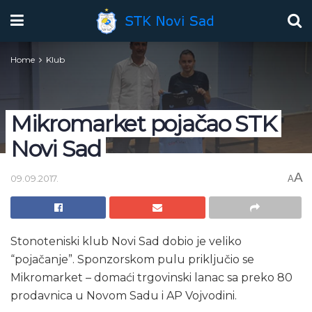
Home
Klub
Mikromarket pojačao STK
Novi Sad
A
09.09.2017.
A
Stonoteniski klub Novi Sad dobio je veliko
“pojačanje”. Sponzorskom pulu priključio se
Mikromarket – domaći trgovinski lanac sa preko 80
prodavnica u Novom Sadu i AP Vojvodini.