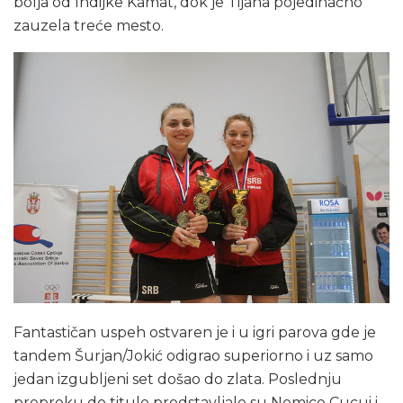
bolja od Indijke Kamat, dok je Tijana pojedinačno
zauzela treće mesto.
Fantastičan uspeh ostvaren je i u igri parova gde je
tandem Šurjan/Jokić odigrao superiorno i uz samo
jedan izgubljeni set došao do zlata. Poslednju
prepreku do titule predstavljale su Nemice Cucui i