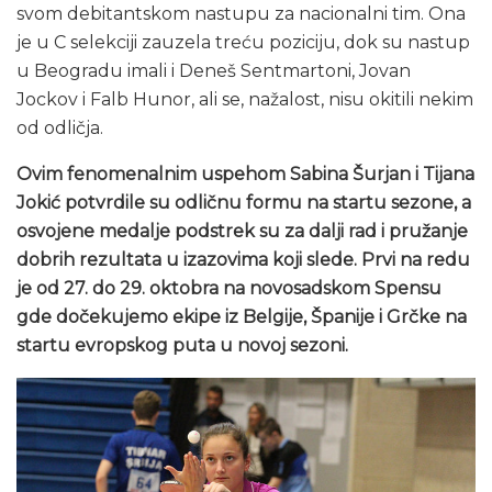
svom debitantskom nastupu za nacionalni tim. Ona
je u C selekciji zauzela treću poziciju, dok su nastup
u Beogradu imali i Deneš Sentmartoni, Jovan
Jockov i Falb Hunor, ali se, nažalost, nisu okitili nekim
od odličja.
Ovim fenomenalnim uspehom Sabina Šurjan i Tijana
Jokić potvrdile su odličnu formu na startu sezone, a
osvojene medalje podstrek su za dalji rad i pružanje
dobrih rezultata u izazovima koji slede. Prvi na redu
je od 27. do 29. oktobra na novosadskom Spensu
gde dočekujemo ekipe iz Belgije, Španije i Grčke na
startu evropskog puta u novoj sezoni.