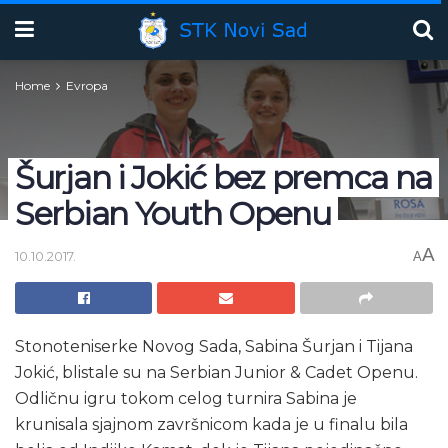
Home
Evropa
Šurjan i Jokić bez premca na
Serbian Youth Openu
A
10.10.2017.
A
Stonoteniserke Novog Sada, Sabina Šurjan i Tijana
Jokić, blistale su na Serbian Junior & Cadet Openu.
Odličnu igru tokom celog turnira Sabina je
krunisala sjajnom završnicom kada je u finalu bila