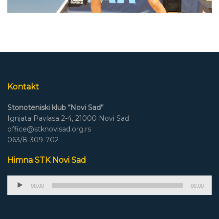
Kontakt
Stonoteniski klub “Novi Sad”
Ignjata Pavlasa 2-4, 21000 Novi Sad
office@stknovisad.org.rs
063/8-309-702
Himna STK Novi Sad
Audio
00:00
00:00
Player