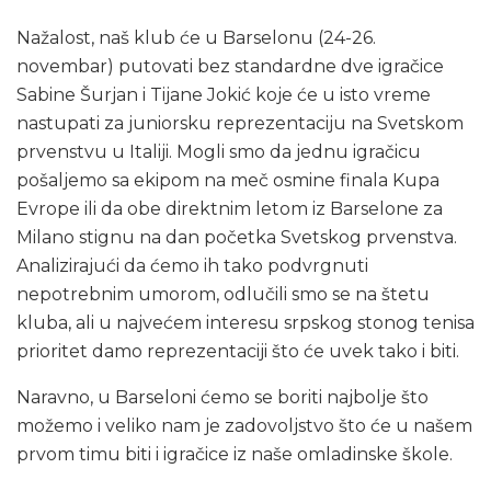
Nažalost, naš klub će u Barselonu (24-26.
novembar) putovati bez standardne dve igračice
Sabine Šurjan i Tijane Jokić koje će u isto vreme
nastupati za juniorsku reprezentaciju na Svetskom
prvenstvu u Italiji. Mogli smo da jednu igračicu
pošaljemo sa ekipom na meč osmine finala Kupa
Evrope ili da obe direktnim letom iz Barselone za
Milano stignu na dan početka Svetskog prvenstva.
Analizirajući da ćemo ih tako podvrgnuti
nepotrebnim umorom, odlučili smo se na štetu
kluba, ali u najvećem interesu srpskog stonog tenisa
prioritet damo reprezentaciji što će uvek tako i biti.
Naravno, u Barseloni ćemo se boriti najbolje što
možemo i veliko nam je zadovoljstvo što će u našem
prvom timu biti i igračice iz naše omladinske škole.