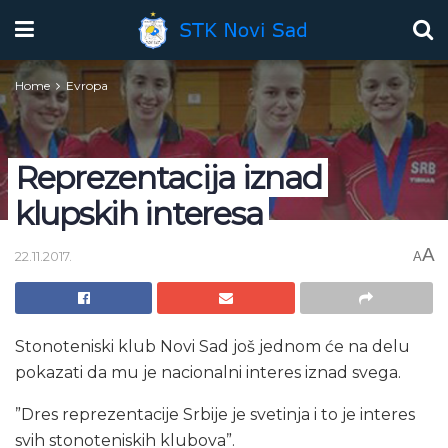
Home
Evropa
Reprezentacija iznad
klupskih interesa
A
22.11.2017.
A
Stonoteniski klub Novi Sad još jednom će na delu
pokazati da mu je nacionalni interes iznad svega.
”Dres reprezentacije Srbije je svetinja i to je interes
svih stonoteniskih klubova”.