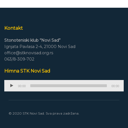
Kontakt
Stonoteniski klub “Novi Sad”
Ignjata Pavlasa 2-4, 21000 Novi Sad
office@stknovisad.org.rs
063/8-309-702
Himna STK Novi Sad
Audio
00:00
00:00
Player
© 2020 STK Novi Sad. Sva prava zadržana.