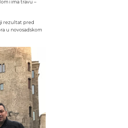
lom i ima travu –
i rezultat pred
mbra u novosadskom