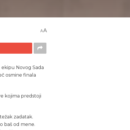
A
A
 je ekipu Novog Sada
č osmine finala
e kojima predstoji
 težak zadatak.
 to baš od mene.