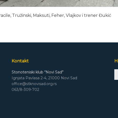
cile, Tružinski, Maksuti, Feher, Vlajkov i trener Đukić
Kontakt
H
A
Stonoteniski klub “Novi Sad”
Pl
Ignjata Pavlasa 2-4, 21000 Novi Sad
office@stknovisad.org.rs
063/8-309-702