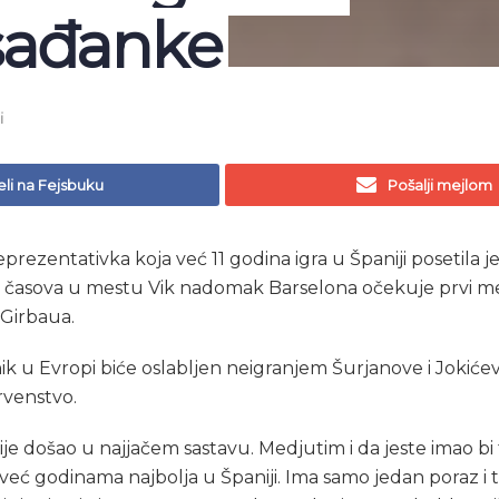
sađanke
i
li na Fejsbuku
Pošalji mejlom
eprezentativka koja već 11 godina igra u Španiji posetila
1 časova u mestu Vik nadomak Barselona očekuje prvi me
Girbaua.
ik u Evropi biće oslabljen neigranjem Šurjanove i Jokićev
rvenstvo.
ije došao u najjačem sastavu. Medjutim i da jeste imao bi
e već godinama najbolja u Španiji. Ima samo jedan poraz i