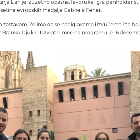
inja Lian je izuzetno opasna, levoruka, igra penholder sti
esetine evropskih medalja Gabriela Feher.
m zastavom. Želimo da se nadigravamo i izvučemo što bolj
er Branko Djukić. Uzvratni meč na programu je 16.dece