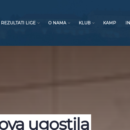
REZULTATI LIGE
O NAMA
KLUB
KAMP
I
ova ugostila