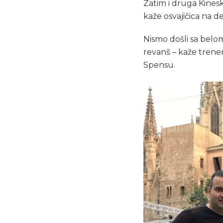
Zatim i druga Kinesk
kaže osvajičica na d
Nismo došli sa belo
revanš – kaže tren
Spensu.