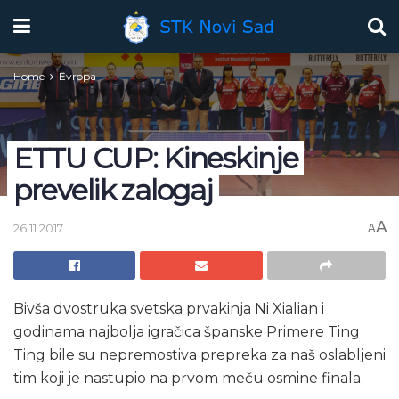
Home
Evropa
ETTU CUP: Kineskinje
prevelik zalogaj
A
26.11.2017.
A
Bivša dvostruka svetska prvakinja Ni Xialian i
godinama najbolja igračica španske Primere Ting
Ting bile su nepremostiva prepreka za naš oslabljeni
tim koji je nastupio na prvom meču osmine finala.