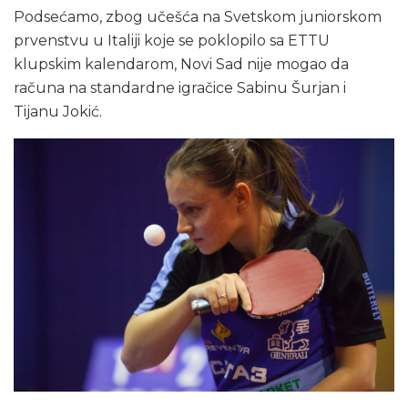
Podsećamo, zbog učešća na Svetskom juniorskom
prvenstvu u Italiji koje se poklopilo sa ETTU
klupskim kalendarom, Novi Sad nije mogao da
računa na standardne igračice Sabinu Šurjan i
Tijanu Jokić.