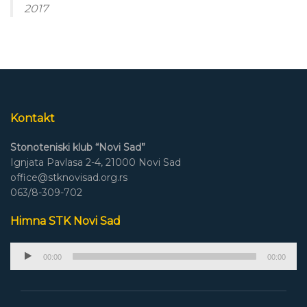
2017
Kontakt
Stonoteniski klub “Novi Sad”
Ignjata Pavlasa 2-4, 21000 Novi Sad
office@stknovisad.org.rs
063/8-309-702
Himna STK Novi Sad
Audio
00:00
00:00
Player