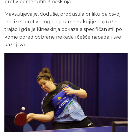
protiv pomenutih Kineskinja.
Maksutijeva je, doduše, propustila priliku da osvoji
treći set protiv Ting Ting u meču koji je najduže
trajao i gde je Kineskinja pokazala specifičan stil po
kome pored odbrane nekada i češće napada, i sve
kažnjava.