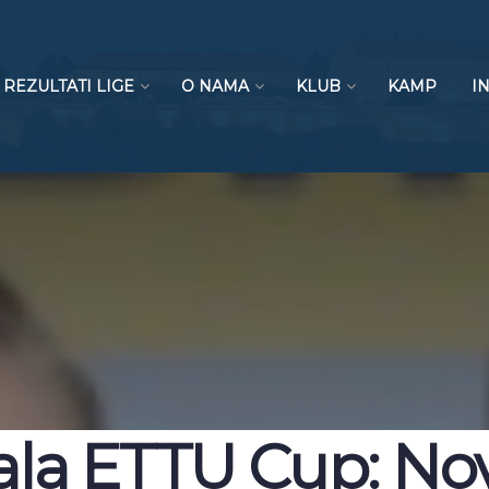
REZULTATI LIGE
O NAMA
KLUB
KAMP
I
nala ETTU Cup: No