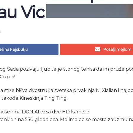
au Vic
i
li na Fejsbuku
Pošalji mejlom
g Sada pozivaju ljubitelje stonog tenisa da im pruže p
 Cup-a!
stiže bišva dvostruka svetska prvakinja Ni Xialian i najbol
takođe Kineskinja Ting Ting.
enošen na LAOLA1.tv sa dve HD kamere.
graničen na 550 gledalaca. Molimo da se mesta zauzmu na