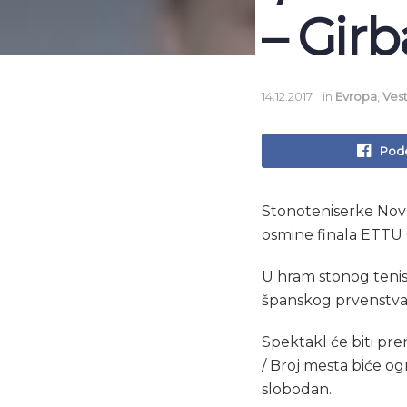
– Girb
14.12.2017.
in
Evropa
,
Vest
Pode
Stonoteniserke Novo
osmine finala ETTU
U hram stonog tenisa 
španskog prvenstva 
Spektakl
će biti pr
/ Broj mesta biće o
slobodan.