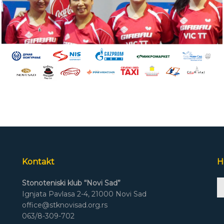
Kontakt
H
A
Stonoteniski klub “Novi Sad”
Pl
Ignjata Pavlasa 2-4, 21000 Novi Sad
office@stknovisad.org.rs
063/8-309-702