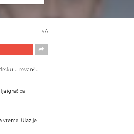
A
A
odršku u revanšu
ja igračica
 vreme. Ulaz je