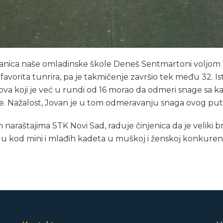
anica naše omladinske škole Deneš Sentmartoni voljom 
avorita tunrira, pa je takmičenje završio tek među 32. Isto
va koji je već u rundi od 16 morao da odmeri snage sa 
 Nažalost, Jovan je u tom odmeravanju snaga ovog puta bi
 naraštajima STK Novi Sad, raduje činjenica da je veliki b
lu kod mini i mlađih kadeta u muškoj i ženskoj konkurenci