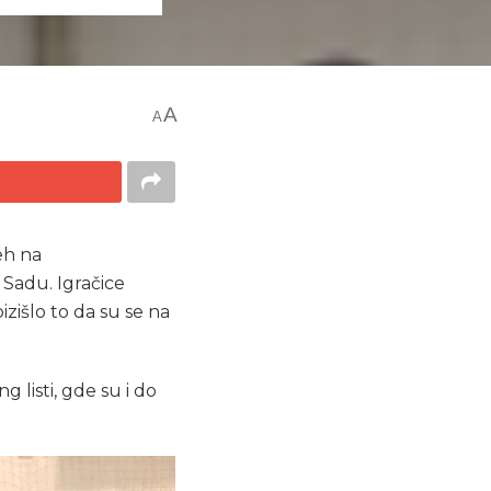
A
A
eh na
adu. Igračice
zišlo to da su se na
 listi, gde su i do