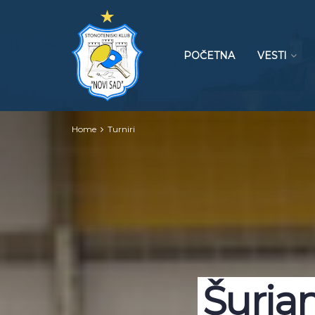
POČETNA
VESTI
Home
Turniri
Šurja