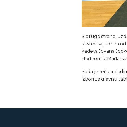
S druge strane, uzd
susreo sa jednim od f
kadeta Jovana Jocko
Hođeom iz Mađarske.
Kada je reč o mladim
izbori za glavnu tab