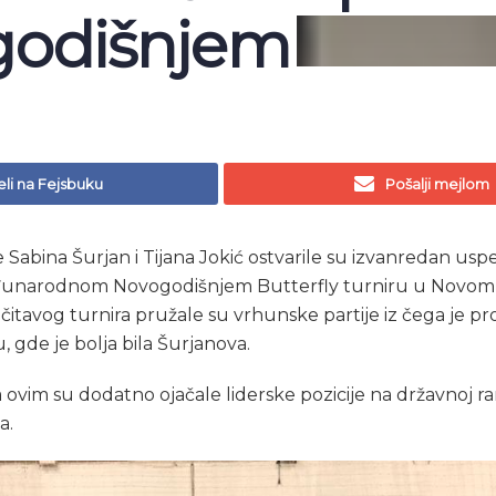
godišnjem
li na Fejsbuku
Pošalji mejlom
Sabina Šurjan i Tijana Jokić ostvarile su izvanredan usp
unarodnom Novogodišnjem Butterfly turniru u Novom S
tavog turnira pružale su vrhunske partije iz čega je proi
u, gde je bolja bila Šurjanova.
ovim su dodatno ojačale liderske pozicije na državnoj rang
a.