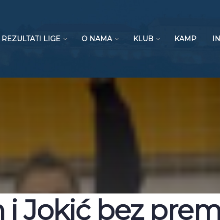
REZULTATI LIGE
O NAMA
KLUB
KAMP
I
n i Jokić bez pre