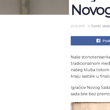
Novo
25.12.2017.
in
Turniri
,
Vesti
Pode
Naše stonoteniserke 
tradicionalnom međ
našeg kluba tokom či
kraju sastale u final
Igračice Novog Sada 
sada bile bez premc