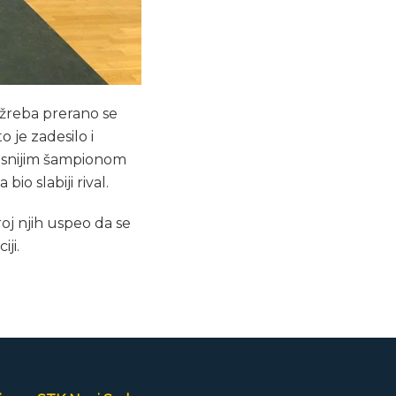
žreba prerano se
 je zadesilo i
kasnijim šampionom
o slabiji rival.
roj njih uspeo da se
ji.