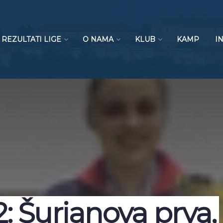
REZULTATI LIGE
O NAMA
KLUB
KAMP
I
: Šurjanova prva,