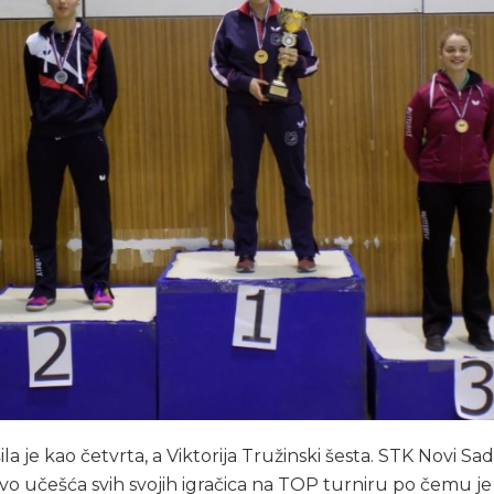
la je kao četvrta, a Viktorija Tružinski šesta. STK Novi S
o učešća svih svojih igračica na TOP turniru po čemu je