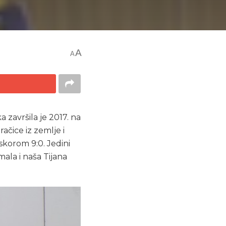
A
A
 završila je 2017. na
ačice iz zemlje i
skorom 9:0. Jedini
mala i naša Tijana