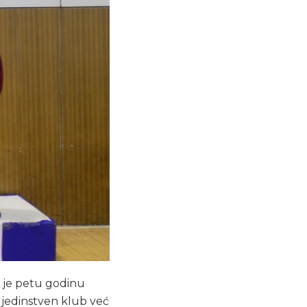
ad je petu godinu
 jedinstven klub već