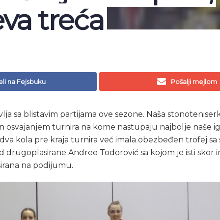
va treća
li na Fejsbuku
Pošalji mejlom
lja sa blistavim partijama ove sezone. Naša stonoteniserka
n osvajanjem turnira na kome nastupaju najbolje naše igr
 dva kola pre kraja turnira već imala obezbeđen trofej sa 
d drugoplasirane Andree Todorović sa kojom je isti skor i
asirana na podijumu.