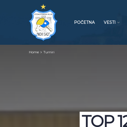
POČETNA
VESTI
Home
Turniri
TOP 12