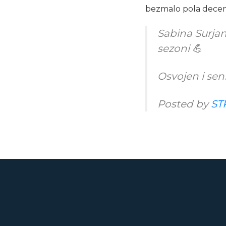
bezmalo pola deceni
Sabina Surjan
sezoni 💪
Osvojen i sen
Posted by
ST