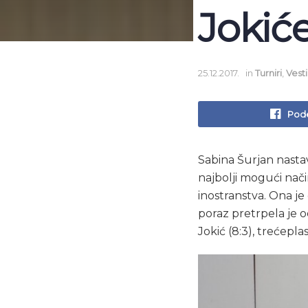
Jokiće
25.12.2017.
in
Turniri
,
Vesti
Pode
Sabina Šurjan nastav
najbolji mogući nači
inostranstva. Ona je
poraz pretrpela je o
Jokić (8:3), trećepl