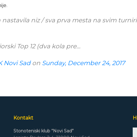
je.
 nastavila niz / sva prva mesta na svim turnir
iorski Top 12 (dva kola pre…
K Novi Sad
on
Sunday, December 24, 2017
Kontakt
H
A
Stonoteniski klub “Novi Sad”