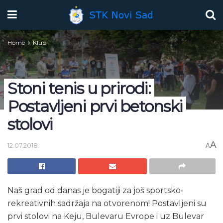
Home
Klub
Stoni tenis u prirodi:
Postavljeni prvi betonski
stolovi
A
12.07.2018.
A
Naš grad od danas je bogatiji za još sportsko-
rekreativnih sadržaja na otvorenom! Postavljeni su
prvi stolovi na Keju, Bulevaru Evrope i uz Bulevar