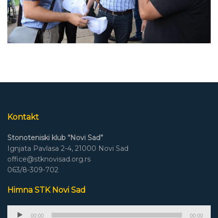
Kontakt
Stonoteniski klub “Novi Sad”
Ignjata Pavlasa 2-4, 21000 Novi Sad
office@stknovisad.org.rs
063/8-309-702
Himna STK Novi Sad
Audio
00:00
00:00