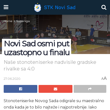
Home
Superliga
Novi Sad osmi put
uzastopno u finalu
Naše stonoteniserke nadvisile gradske
rivalke sa 4:0
A
27.06.2020.
A
Stonoteniserke Novog Sada odigrale su maestralno
onda kada je to bilo najteže i najpotrebnije. Iako