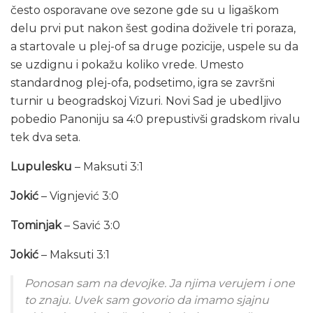
često osporavane ove sezone gde su u ligaškom
delu prvi put nakon šest godina doživele tri poraza,
a startovale u plej-of sa druge pozicije, uspele su da
se uzdignu i pokažu koliko vrede. Umesto
standardnog plej-ofa, podsetimo, igra se završni
turnir u beogradskoj Vizuri. Novi Sad je ubedljivo
pobedio Panoniju sa 4:0 prepustivši gradskom rivalu
tek dva seta.
Lupulesku
– Maksuti 3:1
Jokić
– Vignjević 3:0
Tominjak
– Savić 3:0
Jokić
– Maksuti 3:1
Ponosan sam na devojke. Ja njima verujem i one
to znaju. Uvek sam govorio da imamo sjajnu