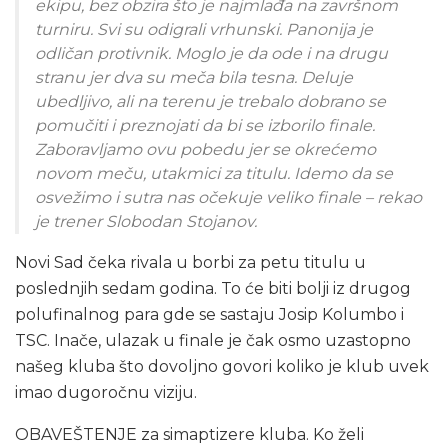
ekipu, bez obzira što je najmlađa na završnom
turniru. Svi su odigrali vrhunski. Panonija je
odličan protivnik. Moglo je da ode i na drugu
stranu jer dva su meča bila tesna. Deluje
ubedljivo, ali na terenu je trebalo dobrano se
pomučiti i preznojati da bi se izborilo finale.
Zaboravljamo ovu pobedu jer se okrećemo
novom meču, utakmici za titulu. Idemo da se
osvežimo i sutra nas očekuje veliko finale – rekao
je trener Slobodan Stojanov.
Novi Sad čeka rivala u borbi za petu titulu u
poslednjih sedam godina. To će biti bolji iz drugog
polufinalnog para gde se sastaju Josip Kolumbo i
TSC. Inače, ulazak u finale je čak osmo uzastopno
našeg kluba što dovoljno govori koliko je klub uvek
imao dugoročnu viziju.
OBAVEŠTENJE za simaptizere kluba. Ko želi