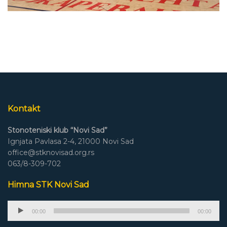
Kontakt
Stonoteniski klub “Novi Sad”
Ignjata Pavlasa 2-4, 21000 Novi Sad
office@stknovisad.org.rs
063/8-309-702
Himna STK Novi Sad
Audio
00:00
00:00
Player