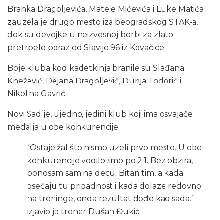
Branka Dragoljevića, Mateje Mićevića i Luke Matića
zauzela je drugo mesto iza beogradskog STAK-a,
dok su devojke u neizvesnoj borbi za zlato
pretrpele poraz od Slavije 96 iz Kovačice.
Boje kluba kod kadetkinja branile su Slađana
Knežević, Dejana Dragoljević, Dunja Todorić i
Nikolina Gavrić.
Novi Sad je, ujedno, jedini klub koji ima osvajače
medalja u obe konkurencije.
”Ostaje žal što nismo uzeli prvo mesto. U obe
konkurencije vodilo smo po 2:1. Bez obzira,
ponosam sam na decu. Bitan tim, a kada
osećaju tu pripadnost i kada dolaze redovno
na treninge, onda rezultat dođe kao sada.”
izjavio je trener Dušan Đukić.