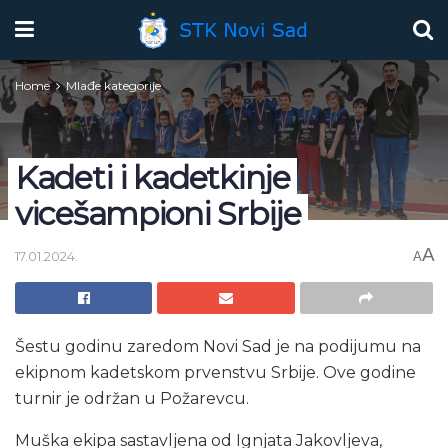
Home
Mlađe kategorije
Kadeti i kadetkinje
vicešampioni Srbije
A
17.01.2024.
A
Šestu godinu zaredom Novi Sad je na podijumu na
ekipnom kadetskom prvenstvu Srbije. Ove godine
turnir je održan u Požarevcu.
Muška ekipa sastavljena od Ignjata Jakovljeva,