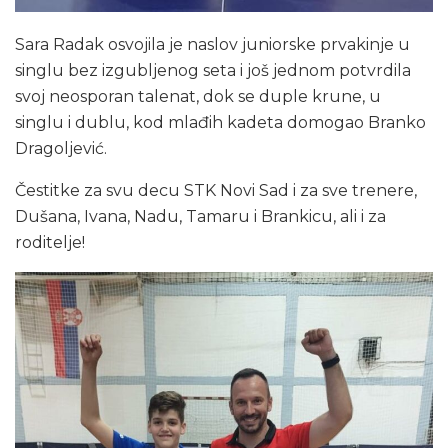
Sara Radak osvojila je naslov juniorske prvakinje u
singlu bez izgubljenog seta i još jednom potvrdila
svoj neosporan talenat, dok se duple krune, u
singlu i dublu, kod mlađih kadeta domogao Branko
Dragoljević.
Čestitke za svu decu STK Novi Sad i za sve trenere,
Dušana, Ivana, Nadu, Tamaru i Brankicu, ali i za
roditelje!