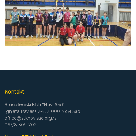
Kontakt
Stonoteniski klub “Novi Sad”
Ignjata Pavlasa 2-4, 21000 Novi Sad
office@stknovisad.org.rs
063/8-309-702