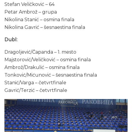
Stefan Veličković – 64
Petar Ambrož – grupa
Nikolina Stanić – osmina finala
Nikolina Gavrić – šesnaestina finala
Dubl:
Dragoljević/Čapanda – 1. mesto
Majstorović/Veličković – osmina finala
Ambrož/Drakulić – osmina finala
Tonković/Mićunović – šesnaestina finala
Stanić/Varga – četvrtfinale
Gavrić/Terzić – četvrtfinale