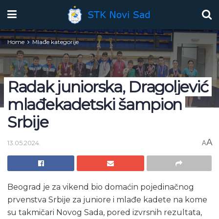
Home
Mlađe kategorije
Radak juniorska, Dragoljević
mlađekadetski šampion
Srbije
A
13.05.2024.
A
Beograd je za vikend bio domaćin pojedinačnog
prvenstva Srbije za juniore i mlađe kadete na kome
su takmičari Novog Sada, pored izvrsnih rezultata,