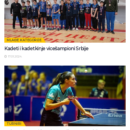
MLAĐE KATEGORIJE
Kadeti i kadetkinje vicešampioni Srbije
17.01.2024.
TURNIRI