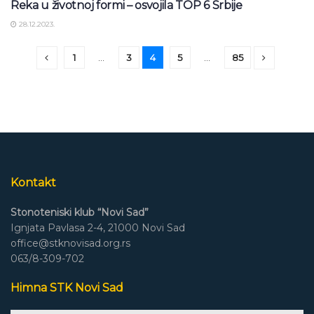
Reka u životnoj formi – osvojila TOP 6 Srbije
28.12.2023.
1
…
3
4
5
…
85
Kontakt
Stonoteniski klub “Novi Sad”
Ignjata Pavlasa 2-4, 21000 Novi Sad
office@stknovisad.org.rs
063/8-309-702
Himna STK Novi Sad