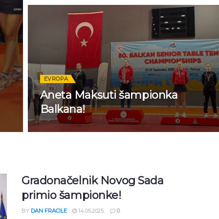
EVROPA
Aneta Maksuti šampionka
Balkana!
Gradonačelnik Novog Sada
primio šampionke!
BY
DAN FRACILE
14.05.2025.
0