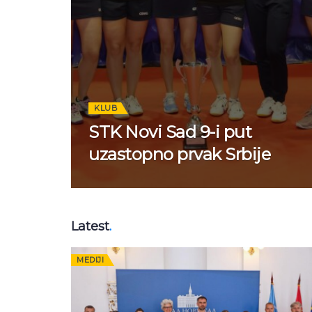
KLUB
STK Novi Sad 9-i put
uzastopno prvak Srbije
Latest
.
MEDIJI