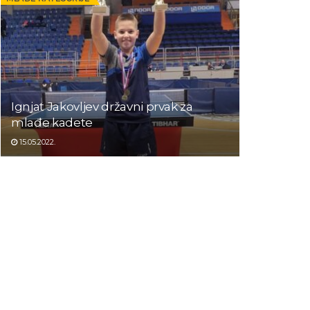
Ignjat Jakovljev državni prvak za
mlađe kadete
15.05.2022.