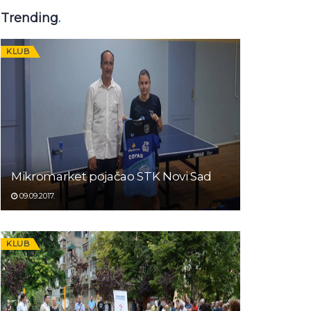
Trending
.
KLUB
Mikromarket pojačao STK Novi Sad
09.09.2017.
KLUB