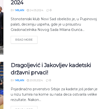
2024
BY
MILAN
24.05.2024.
0
Stonoteniski klub Novi Sad obeležio je, u Pupinovoj
palati, deceniju uspeha, gde je u prisustvu
Gradonačelnika Novog Sada Milana Đurića...
READ MORE
Dragoljević i Jakovljev kadetski
državni prvaci!
BY
MILAN
20.05.2024.
0
Pojedinačno prvenstvo Srbije za kadete još jedan je
u nizu turnira na kome su naša deca ostvarila velike
rezultate. Nakon...