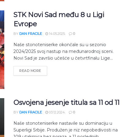
STK Novi Sad među 8 u Ligi
Evrope
BY
DAN FRACILE
14.05.2025.
0
Naše stonoteniserke okončale su u sezonio
2024/2025 svoj nastup na međunarodnoj sceni.
Novi Sad je završio učešće u četvrtfinalu Lige...
READ MORE
Osvojena jesenje titula sa 11 od 11
BY
DAN FRACILE
03.12.2024.
0
Naše stonoteniserke nastavile su dominaciju u
Superligi Srbije. Produžen je niz nepobedivosti na
109 utakmica bez poraza, a 11 poslednjih...