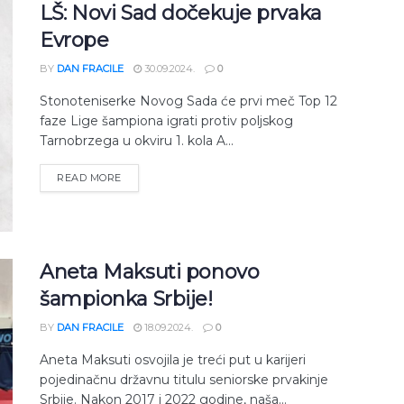
LŠ: Novi Sad dočekuje prvaka
Evrope
BY
DAN FRACILE
30.09.2024.
0
Stonoteniserke Novog Sada će prvi meč Top 12
faze Lige šampiona igrati protiv poljskog
Tarnobrzega u okviru 1. kola A...
READ MORE
Aneta Maksuti ponovo
šampionka Srbije!
BY
DAN FRACILE
18.09.2024.
0
Aneta Maksuti osvojila je treći put u karijeri
pojedinačnu državnu titulu seniorske prvakinje
Srbije. Nakon 2017 i 2022 godine, naša...