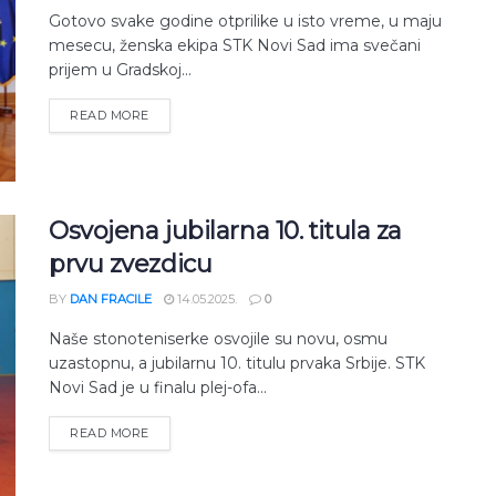
Gotovo svake godine otprilike u isto vreme, u maju
mesecu, ženska ekipa STK Novi Sad ima svečani
prijem u Gradskoj...
READ MORE
Osvojena jubilarna 10. titula za
prvu zvezdicu
BY
DAN FRACILE
14.05.2025.
0
Naše stonoteniserke osvojile su novu, osmu
uzastopnu, a jubilarnu 10. titulu prvaka Srbije. STK
Novi Sad je u finalu plej-ofa...
READ MORE