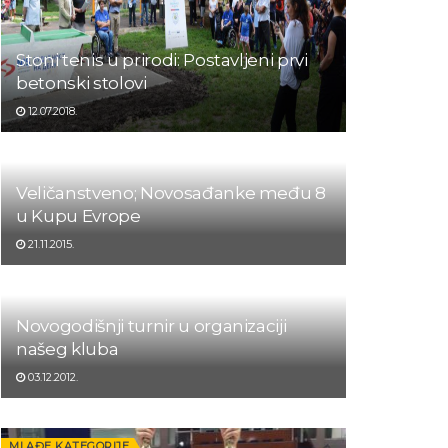
Stoni tenis u prirodi: Postavljeni prvi
betonski stolovi
12.07.2018.
Veličanstveno; Novosađanke među 8
u Kupu Evrope
21.11.2015.
Novogodišnji turnir u organizaciji
našeg kluba
03.12.2012.
MLAĐE KATEGORIJE