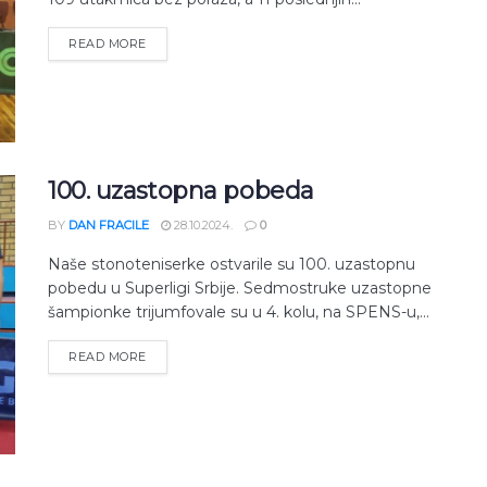
READ MORE
100. uzastopna pobeda
BY
DAN FRACILE
28.10.2024.
0
Naše stonoteniserke ostvarile su 100. uzastopnu
pobedu u Superligi Srbije. Sedmostruke uzastopne
šampionke trijumfovale su u 4. kolu, na SPENS-u,...
READ MORE