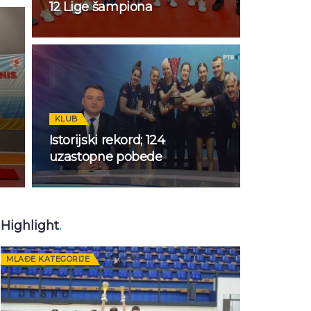
12 Lige šampiona
KLUB
Istorijski rekord; 124
uzastopne pobede
Highlight
.
MLAĐE KATEGORIJE