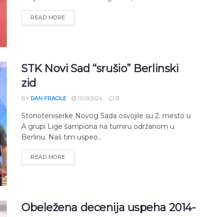
READ MORE
STK Novi Sad “srušio” Berlinski
zid
BY
DAN FRACILE
13.09.2024.
0
Stonoteniserke Novog Sada osvojile su 2. mesto u
A grupi Lige šampiona na turniru održanom u
Berlinu. Naš tim uspeo...
READ MORE
Obeležena decenija uspeha 2014-