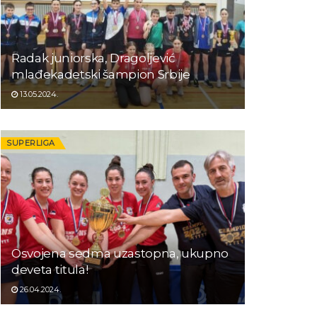
Radak juniorska, Dragoljević
mlađekadetski šampion Srbije
13.05.2024.
SUPERLIGA
Osvojena sedma uzastopna, ukupno
deveta titula!
26.04.2024.